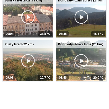
Banská Bystrica (11 km)
Donovaly - Záhradište (21 km)
09:04
21,5 °C
08:45
18,3 °C
Pustý hrad (22 km)
Donovaly - Nová hoľa (23 km)
09:03
20,7 °C
08:43
20,0 °C