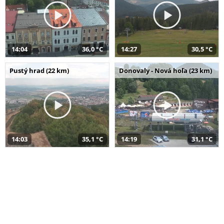
14:04
36,0 °C
14:27
30,5 °C
Pustý hrad (22 km)
Donovaly - Nová hoľa (23 km)
14:03
35,1 °C
14:19
31,1 °C