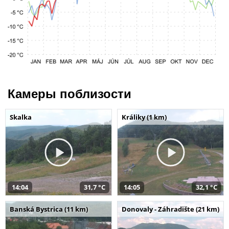
Камеры поблизости
Skalka
Králiky (1 km)
14:04
31,7 °C
14:05
32,1 °C
Banská Bystrica (11 km)
Donovaly - Záhradište (21 km)