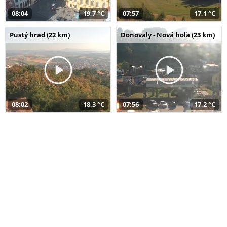
08:04
19,7 °C
07:57
17,1 °C
Pustý hrad (22 km)
Donovaly - Nová hoľa (23 km)
08:02
18,3 °C
07:56
17,2 °C