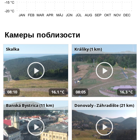
Камеры поблизости
Skalka
Králiky (1 km)
08:10
16,1 °C
08:05
16,3 °C
Banská Bystrica (11 km)
Donovaly - Záhradište (21 km)