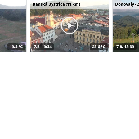
Banská Bystrica (11 km)
Donovaly - 
19,4 °C
7.8. 19:34
23,6 °C
7.8. 18:39