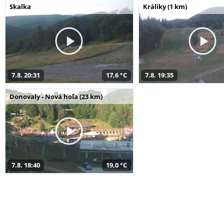
Skalka
Králiky (1 km)
7.8. 20:31
17,6 °C
7.8. 19:35
Donovaly - Nová hoľa (23 km)
7.8. 18:40
19,0 °C