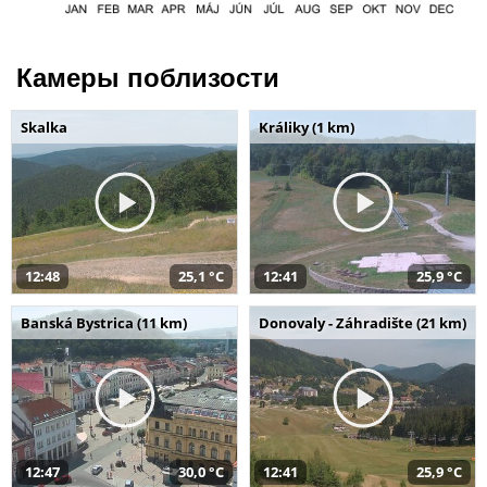
Камеры поблизости
Skalka
Králiky (1 km)
12:48
25,1 °C
12:41
25,9 °C
Banská Bystrica (11 km)
Donovaly - Záhradište (21 km)
12:47
30,0 °C
12:41
25,9 °C