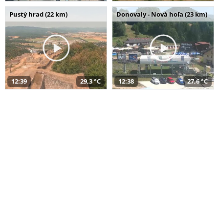
Pustý hrad (22 km)
Donovaly - Nová hoľa (23 km)
12:39
29,3 °C
12:38
27,6 °C