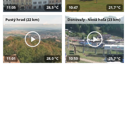
11:05
28,5 °C
10:47
21,7 °C
Pustý hrad (22 km)
Donovaly - Nová hoľa (23 km)
11:01
28,0 °C
10:53
25,7 °C