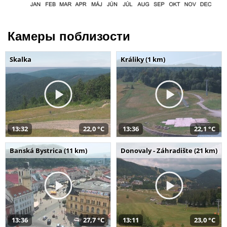
Камеры поблизости
Skalka
Králiky (1 km)
13:32
22,0 °C
13:36
22,1 °C
Banská Bystrica (11 km)
Donovaly - Záhradište (21 km)
13:36
27,7 °C
13:11
23,0 °C