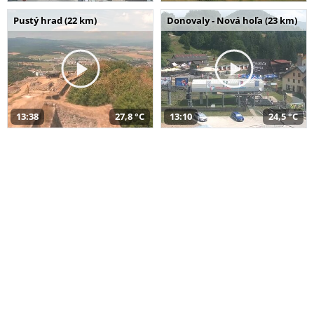
Pustý hrad (22 km)
Donovaly - Nová hoľa (23 km)
13:38
27,8 °C
13:10
24,5 °C