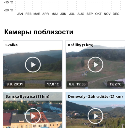
Камеры поблизости
Skalka
Králiky (1 km)
8.8. 20:31
17,0 °C
8.8. 19:35
19,2 °C
Banská Bystrica (11 km)
Donovaly - Záhradište (21 km)