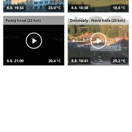
8.8. 19:34
23,0 °C
8.8. 18:38
18,6 °C
Pustý hrad (22 km)
Donovaly - Nová hoľa (23 km)
8.8. 21:00
20,4 °C
8.8. 18:41
20,2 °C