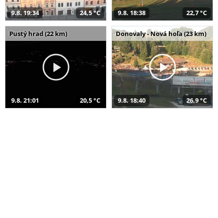
9.8. 19:34
24,5 °C
9.8. 18:38
22,7 °C
Pustý hrad (22 km)
Donovaly - Nová hoľa (23 km)
9.8. 21:01
20,5 °C
9.8. 18:40
26,9 °C