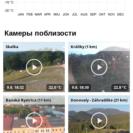
Камеры поблизости
Skalka
Králiky (1 km)
9.8. 18:32
22,0 °C
9.8. 18:30
22,8 °C
Banská Bystrica (11 km)
Donovaly - Záhradište (21 km)