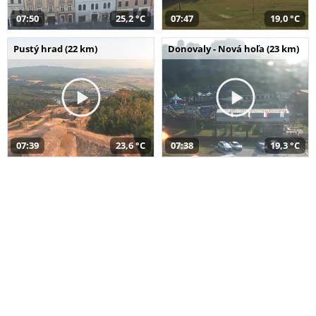
07:50
25,2 °C
07:47
19,0 °C
Pustý hrad (22 km)
Donovaly - Nová hoľa (23 km)
07:39
23,6 °C
07:38
19,3 °C