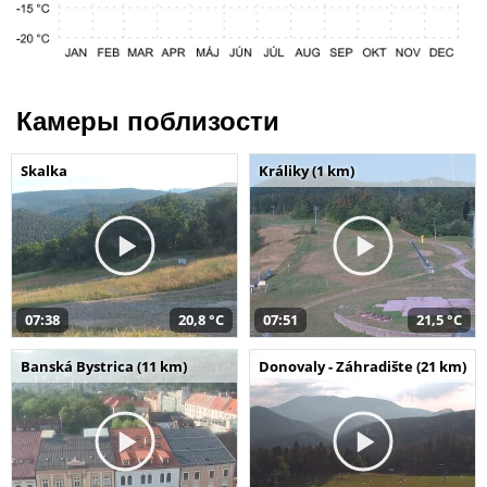
Камеры поблизости
Skalka
Králiky (1 km)
07:38
20,8 °C
07:51
21,5 °C
Banská Bystrica (11 km)
Donovaly - Záhradište (21 km)