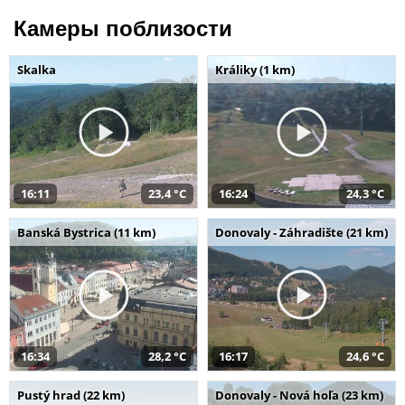
Камеры поблизости
Skalka
Králiky (1 km)
16:11
23,4 °C
16:24
24,3 °C
Banská Bystrica (11 km)
Donovaly - Záhradište (21 km)
16:34
28,2 °C
16:17
24,6 °C
Pustý hrad (22 km)
Donovaly - Nová hoľa (23 km)