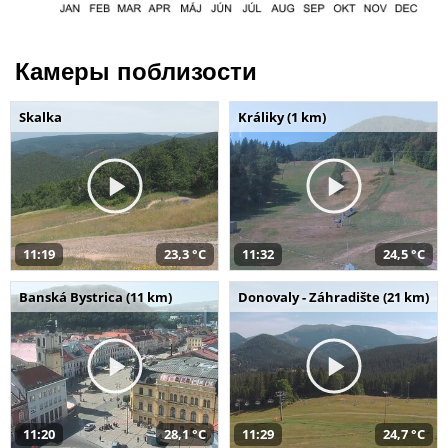
Камеры поблизости
Skalka
Králiky (1 km)
11:19
23,3 °C
11:32
24,5 °C
Banská Bystrica (11 km)
Donovaly - Záhradište (21 km)
11:20
28,1 °C
11:29
24,7 °C