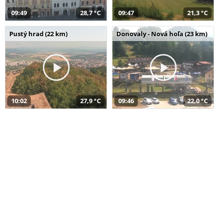
09:49
28,7 °C
09:47
21,3 °C
Pustý hrad (22 km)
Donovaly - Nová hoľa (23 km)
10:02
27,9 °C
09:46
22,0 °C