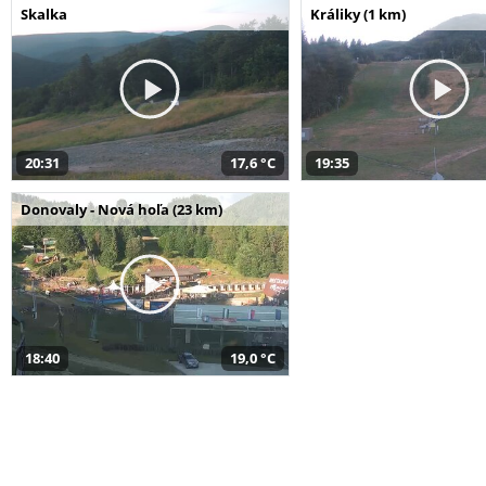
Skalka
Králiky (1 km)
20:31
17,6 °C
19:35
Donovaly - Nová hoľa (23 km)
18:40
19,0 °C