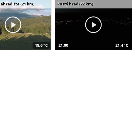
Záhradište (21 km)
Pustý hrad (22 km)
18,6 °C
21:00
21,4 °C