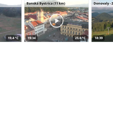
Banská Bystrica (11 km)
Donovaly - 
19,4 °C
19:34
23,6 °C
18:39