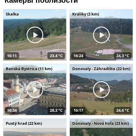
Камеры поблизости
Skalka
Králiky (2 km)
16:11
23,4 °C
16:24
24,3 °C
Banská Bystrica (11 km)
Donovaly - Záhradište (22 km)
16:34
28,2 °C
16:17
24,6 °C
Pustý hrad (22 km)
Donovaly - Nová hoľa (23 km)