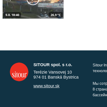
9.8. 18:40
26,9 °C
SITOUR spol. s r.o.
Sitour I
техноло
Terézie Vansovej 10
974 01 Banská Bystrica
Мы сотр
www.sitour.sk
8 стран
бассейн