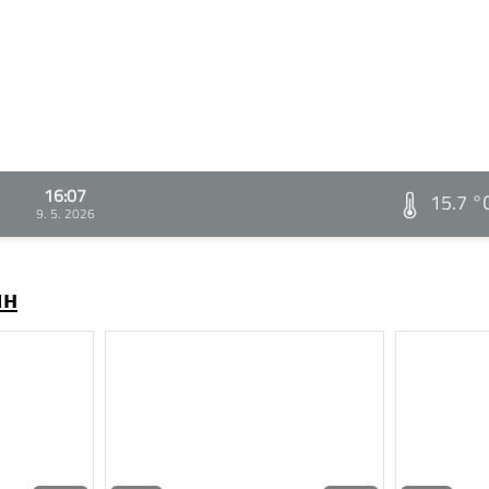
16:07
15.7 °
9. 5. 2026
ин