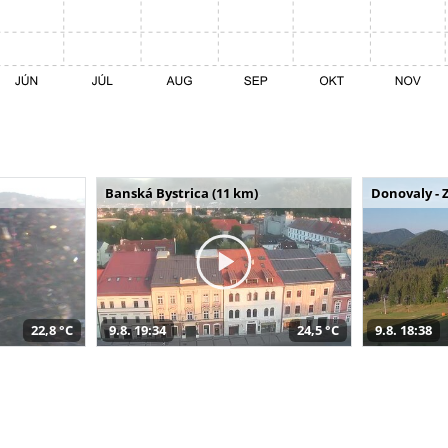
Banská Bystrica (11 km)
Donovaly - 
22,8 °C
9.8. 19:34
24,5 °C
9.8. 18:38