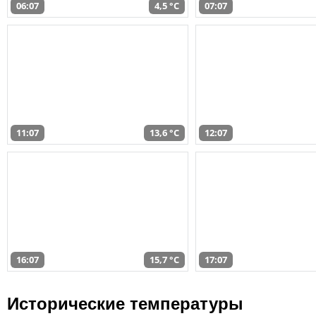
06:07
4,5 °C
07:07
11:07
13,6 °C
12:07
16:07
15,7 °C
17:07
Исторические температуры