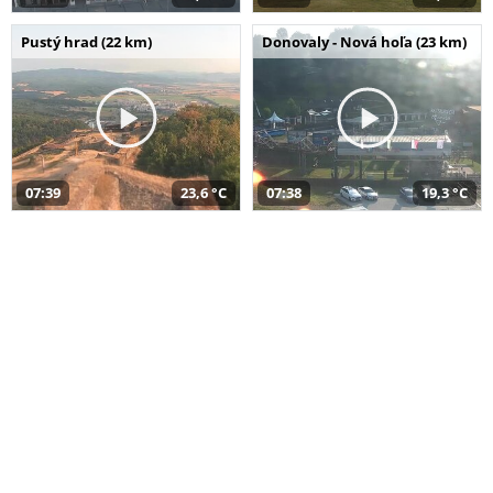
Pustý hrad (22 km)
Donovaly - Nová hoľa (23 km)
07:39
23,6 °C
07:38
19,3 °C