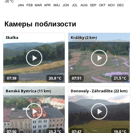
Камеры поблизости
Skalka
Králiky (2 km)
07:38
20,8 °C
07:51
21,5 °C
Banská Bystrica (11 km)
Donovaly - Záhradište (22 km)
07:50
25,2 °C
07:47
19,0 °C