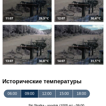
11:07
29,3 °C
12:07
30,4 °C
13:07
30,8 °C
14:07
31,1 °C
Исторические температуры
06:00
09:00
12:00
15:00
18:00