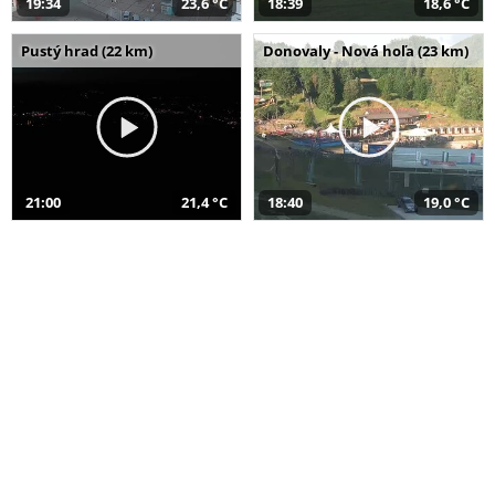
19:34
23,6 °C
18:39
18,6 °C
Pustý hrad (22 km)
Donovaly - Nová hoľa (23 km)
21:00
21,4 °C
18:40
19,0 °C