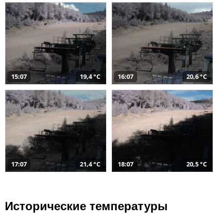
15:07
19,4 °C
16:07
20,6 °C
17:07
21,4 °C
18:07
20,5 °C
Исторические температуры