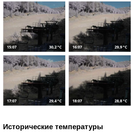
15:07
30,2 °C
16:07
29,9 °C
17:07
29,4 °C
18:07
28,8 °C
Исторические температуры