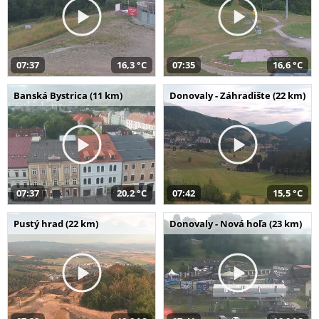
07:37
16,3 °C
07:35
16,6 °C
Banská Bystrica (11 km)
Donovaly - Záhradište (22 km)
07:37
20,2 °C
07:42
15,5 °C
Pustý hrad (22 km)
Donovaly - Nová hoľa (23 km)