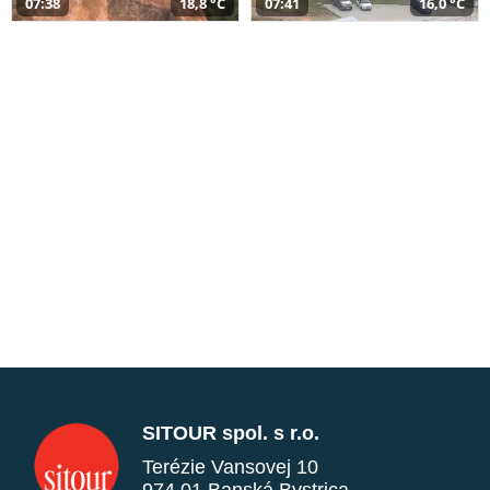
07:38
18,8 °C
07:41
16,0 °C
SITOUR spol. s r.o.
Terézie Vansovej 10