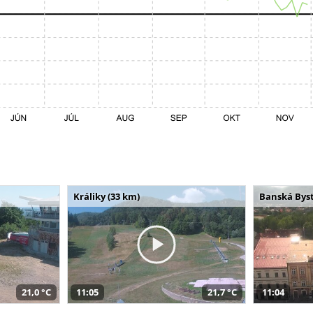
Králiky (33 km)
Banská Byst
21,0 °C
11:05
21,7 °C
11:04