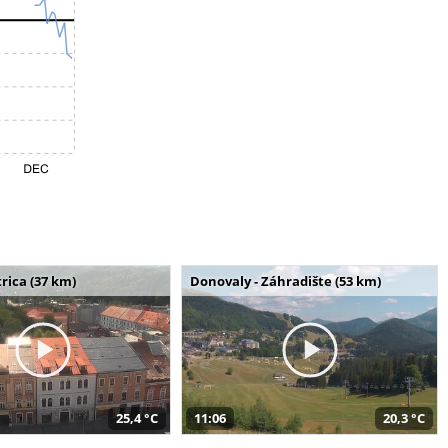
rica (37 km)
Donovaly - Záhradište (53 km)
25,4 °C
11:06
20,3 °C