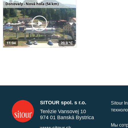
Donovaly - Nová hoľa (54 km)
11:04
20,0 °C
SITOUR spol. s r.o.
Sitour I
техноло
Terézie Vansovej 10
974 01 Banská Bystrica
Мы сотр
www.sitour.sk