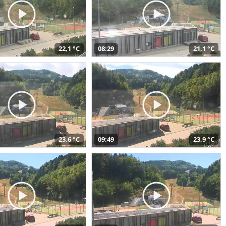
22,1 °C
08:29
21,1 °C
23,6 °C
09:49
23,9 °C