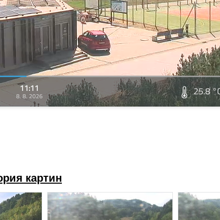
11:11
25.8 °
8. 8. 2026
ория картин