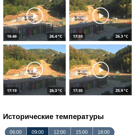
16:46
26,4 °C
17:03
26,3 °C
17:19
26,3 °C
17:35
25,9 °C
Исторические температуры
06:00
09:00
12:00
15:00
18:00