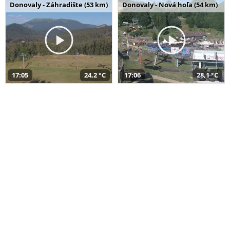
Donovaly - Záhradište (53 km)
Donovaly - Nová hoľa (54 km)
17:05
24,2 °C
17:06
28,1 °C