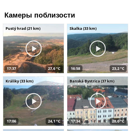
Камеры поблизости
Pustý hrad (21 km)
Skalka (33 km)
17:37
27,6 °C
16:58
23,2 °C
Králiky (33 km)
Banská Bystrica (37 km)
17:06
24,1 °C
17:34
28,0 °C