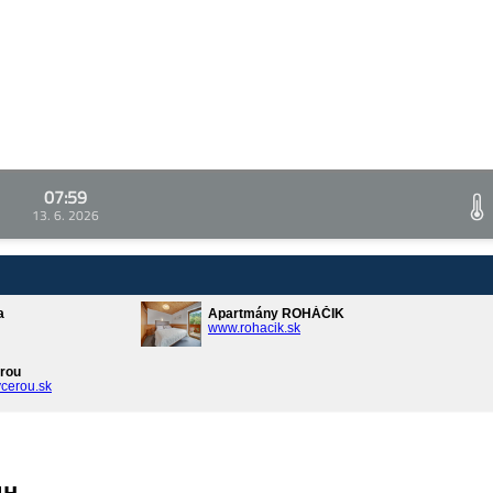
07:59
13. 6. 2026
a
Apartmány ROHÁČIK
www.rohacik.sk
rou
cerou.sk
ин