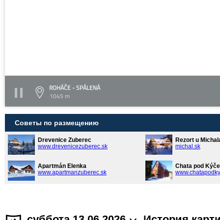
ROHÁČE - SPÁLENÁ
1045 m
Советы по размещению
Drevenice Zuberec
Rezort u Michal
www.drevenicezuberec.sk
michal.sk
Apartmán Elenka
Chata pod Kýče
www.apartmanzuberec.sk
www.chatapodky
суббота 13.06.2026
История карт