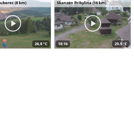
uberec (8 km)
Skanzen Pribylina (16 km)
26,8 °C
18:16
29,5 °C