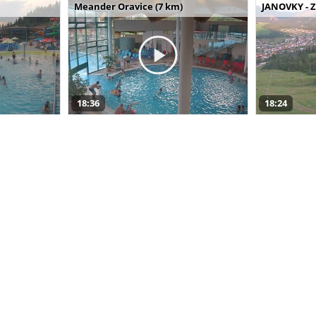
Meander Oravice (7 km)
JANOVKY - Z
18:36
18:24