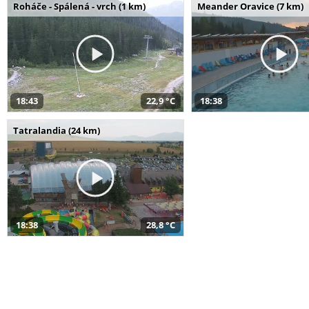
Roháče - Spálená - vrch (1 km)
Meander Oravice (7 km)
18:43
22,9 °C
18:38
Tatralandia (24 km)
18:38
28,8 °C