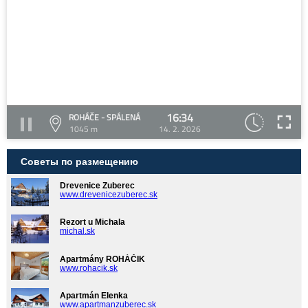
16:34
ROHÁČE - SPÁLENÁ
1045 m
14. 2. 2026
Советы по размещению
Drevenice Zuberec
www.drevenicezuberec.sk
Rezort u Michala
michal.sk
Apartmány ROHÁČIK
www.rohacik.sk
Apartmán Elenka
www.apartmanzuberec.sk