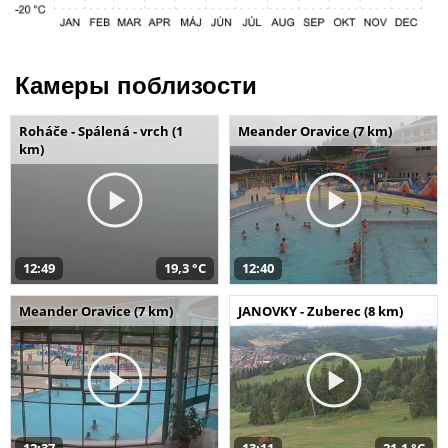
Камеры поблизости
Roháče - Spálená - vrch (1
Meander Oravice (7 km)
km)
12:49
19,3 °C
12:40
Meander Oravice (7 km)
JANOVKY - Zuberec (8 km)