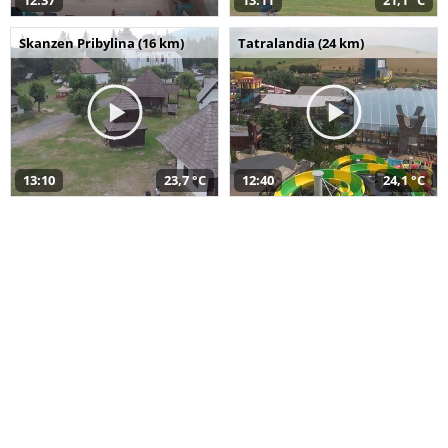
12:37
13:11
21,1 °C
Skanzen Pribylina (16 km)
Tatralandia (24 km)
13:10
23,7 °C
12:40
24,1 °C