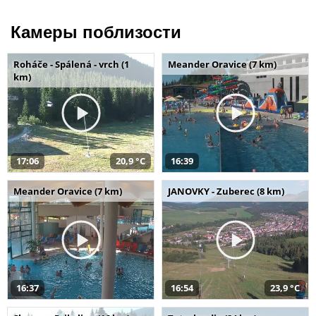
Камеры поблизости
Roháče - Spálená - vrch (1
Meander Oravice (7 km)
km)
17:06
20,9 °C
16:39
Meander Oravice (7 km)
JANOVKY - Zuberec (8 km)
16:37
16:54
23,9 °C