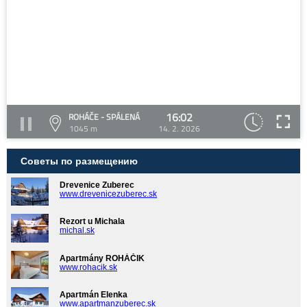
16:02
ROHÁČE - SPÁLENÁ
1045 m
14. 2. 2026
Советы по размещению
Drevenice Zuberec
www.drevenicezuberec.sk
Rezort u Michala
michal.sk
Apartmány ROHÁČIK
www.rohacik.sk
Apartmán Elenka
www.apartmanzuberec.sk