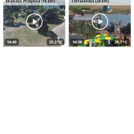
Skanzen Pribylina (16 km)
Tatralandia (24 km)
16:40
25,2 °C
16:38
25,7 °C