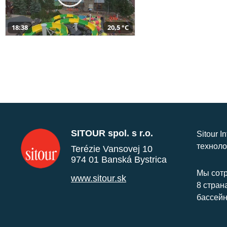
18:38
20,5 °C
SITOUR spol. s r.o.
Sitour I
техноло
Terézie Vansovej 10
974 01 Banská Bystrica
Мы сотр
www.sitour.sk
8 стран
бассейн