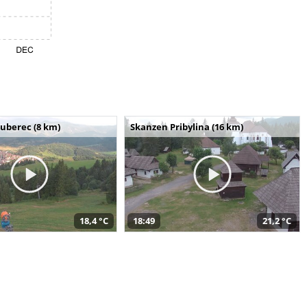
uberec (8 km)
Skanzen Pribylina (16 km)
18,4 °C
18:49
21,2 °C