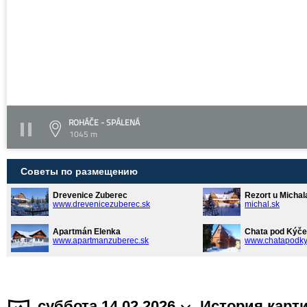
ROHÁČE - SPÁLENÁ
1045 m
Советы по размещению
Drevenice Zuberec
Rezort u Michal
www.drevenicezuberec.sk
michal.sk
Apartmán Elenka
Chata pod Kýče
www.apartmanzuberec.sk
www.chatapodky
суббота 14.02.2026
История карт