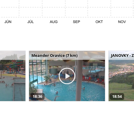
Meander Oravice (7 km)
JANOVKY - Z
18:36
18:54