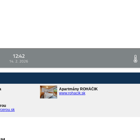
12:42
14. 2. 2026
a
Apartmány ROHÁČIK
www.rohacik.sk
rou
cerou.sk
ин