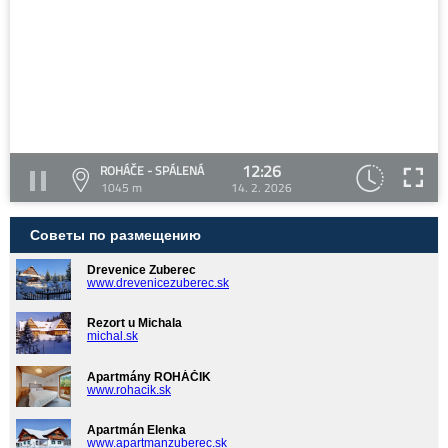
12:26
ROHÁČE - SPÁLENÁ
1045 m
14. 2. 2026
Советы по размещению
Drevenice Zuberec
www.drevenicezuberec.sk
Rezort u Michala
michal.sk
Apartmány ROHÁČIK
www.rohacik.sk
Apartmán Elenka
www.apartmanzuberec.sk