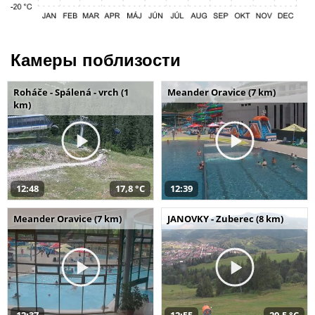
Камеры поблизости
Roháče - Spálená - vrch (1
Meander Oravice (7 km)
km)
12:48
17,8 °C
12:39
Meander Oravice (7 km)
JANOVKY - Zuberec (8 km)