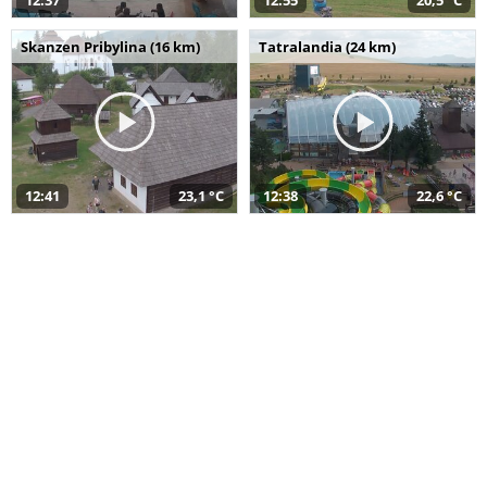
12:37
12:55
20,5 °C
Skanzen Pribylina (16 km)
Tatralandia (24 km)
12:41
23,1 °C
12:38
22,6 °C