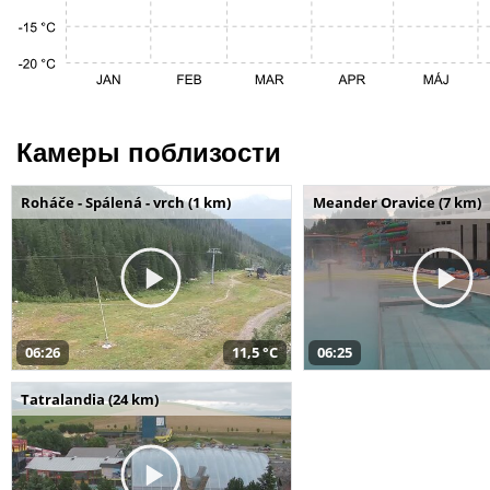
Камеры поблизости
Roháče - Spálená - vrch (1 km)
Meander Oravice (7 km)
06:26
11,5 °C
06:25
Tatralandia (24 km)