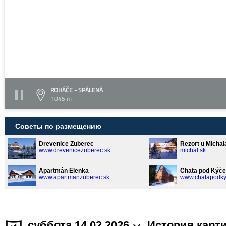
ROHÁČE - SPÁLENÁ
1045 m
Советы по размещению
Drevenice Zuberec
Rezort u Michal
www.drevenicezuberec.sk
michal.sk
Apartmán Elenka
Chata pod Kýče
www.apartmanzuberec.sk
www.chatapodky
суббота 14.02.2026
История карт