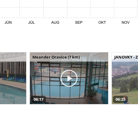
Meander Oravice (7 km)
JANOVKY - Z
06:17
06:25