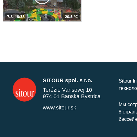
7.8. 18:38
20,5 °C
SITOUR spol. s r.o.
Sitour I
техноло
Terézie Vansovej 10
974 01 Banská Bystrica
Мы сотр
www.sitour.sk
8 стран
бассейн