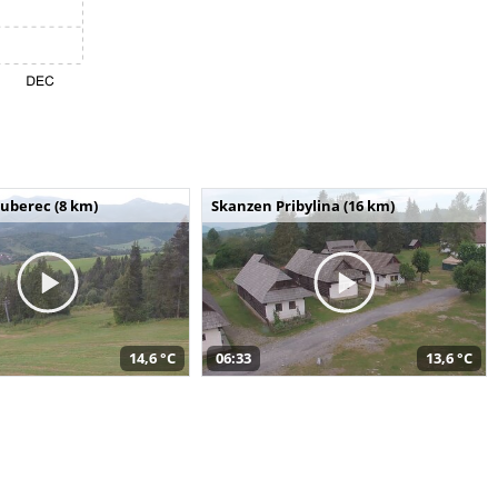
uberec (8 km)
Skanzen Pribylina (16 km)
14,6 °C
06:33
13,6 °C