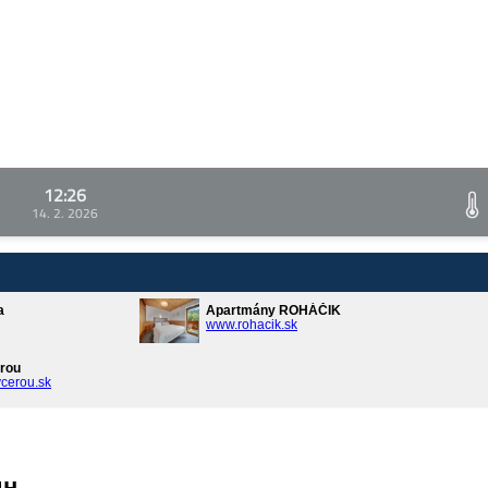
12:26
14. 2. 2026
a
Apartmány ROHÁČIK
www.rohacik.sk
rou
cerou.sk
ин