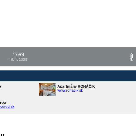
17:59
16. 1. 2025
a
Apartmány ROHÁČIK
www.rohacik.sk
rou
cerou.sk
ин