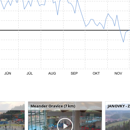
Meander Oravice (7 km)
JANOVKY - Z