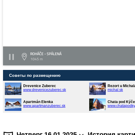
ROHÁČE - SPÁLENÁ
1045 m
Советы по размещению
Drevenice Zuberec
Rezort u Michal
www.drevenicezuberec.sk
michal.sk
Apartmán Elenka
Chata pod Kýče
www.apartmanzuberec.sk
www.chatapodky
Четверг 16.01.2025
История карт