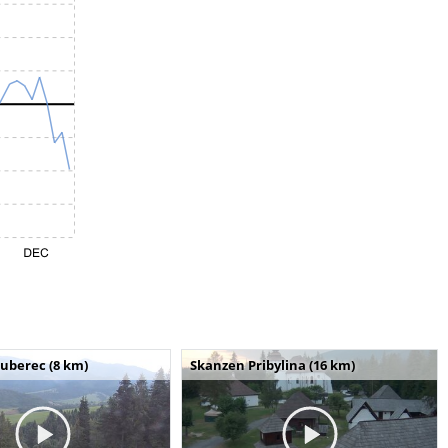
uberec (8 km)
Skanzen Pribylina (16 km)