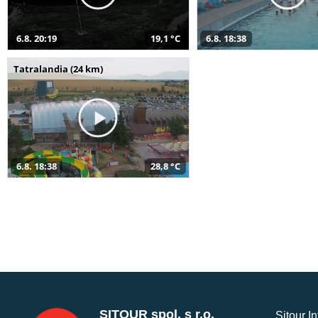
6.8. 20:19
19,1 °C
6.8. 18:38
Tatralandia (24 km)
6.8. 18:38
28,8 °C
SITOUR spol. s r.o.
Sitour I