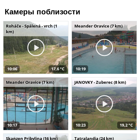
Камеры поблизости
Roháče - Spálená - vrch (1
Meander Oravice (7 km)
km)
10:06
17,6 °C
10:19
Meander Oravice (7 km)
JANOVKY - Zuberec (8 km)
10:17
10:23
19,2 °C
Skanzen Pribylina (16 km)
Tatralandia (24 km)