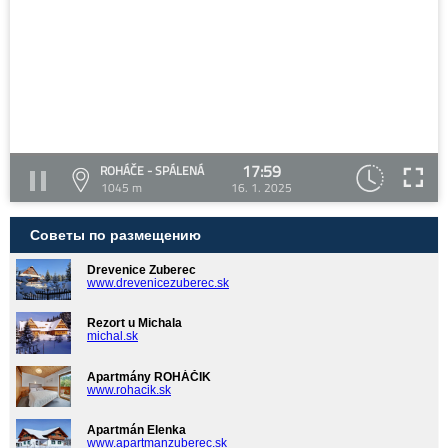
17:59
ROHÁČE - SPÁLENÁ
1045 m
16. 1. 2025
Советы по размещению
Drevenice Zuberec
www.drevenicezuberec.sk
Rezort u Michala
michal.sk
Apartmány ROHÁČIK
www.rohacik.sk
Apartmán Elenka
www.apartmanzuberec.sk