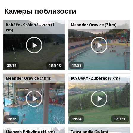
Камеры поблизости
Roháče - Spálená - vrch (1
Meander Oravice (7 km)
km)
20:19
13,8 °C
18:38
Meander Oravice (7 km)
JANOVKY - Zuberec (8 km)
18:36
19:24
17,7 °C
Skanzen Pribylina (16 km)
Tatralandia (24 km)