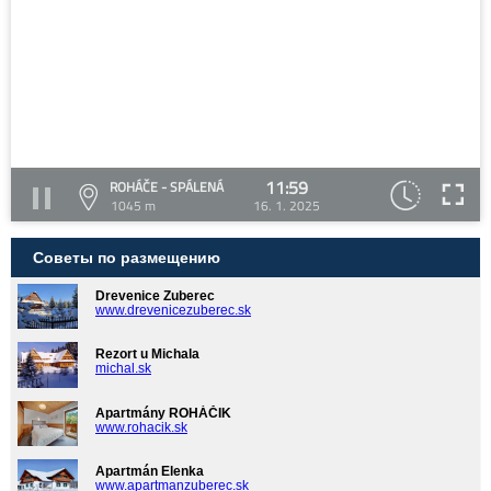
11:59
ROHÁČE - SPÁLENÁ
1045 m
16. 1. 2025
Советы по размещению
Drevenice Zuberec
www.drevenicezuberec.sk
Rezort u Michala
michal.sk
Apartmány ROHÁČIK
www.rohacik.sk
Apartmán Elenka
www.apartmanzuberec.sk