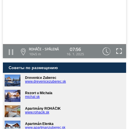
07:56
ROHÁČE - SPÁLENÁ
1045 m
16. 1. 2025
Советы по размещению
Drevenice Zuberec
www.drevenicezuberec.sk
Rezort u Michala
michal.sk
Apartmány ROHÁČIK
www.rohacik.sk
Apartmán Elenka
www.apartmanzuberec.sk