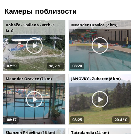
Камеры поблизости
Roháče - Spálená - vrch (1
Meander Oravice (7 km)
km)
07:59
18,2 °C
08:20
Meander Oravice (7 km)
JANOVKY - Zuberec (8 km)
08:17
08:25
20,4 °C
Skanzen Pribylina (16 km)
Tatralandia (24 km)