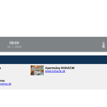
06:59
16. 1. 2025
a
Apartmány ROHÁČIK
www.rohacik.sk
rou
cerou.sk