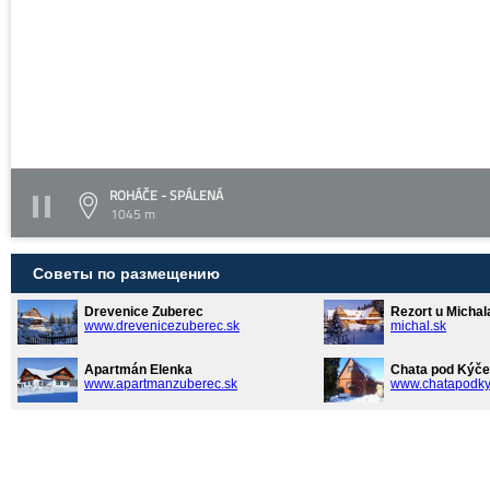
ROHÁČE - SPÁLENÁ
1045 m
Советы по размещению
Drevenice Zuberec
Rezort u Michal
www.drevenicezuberec.sk
michal.sk
Apartmán Elenka
Chata pod Kýče
www.apartmanzuberec.sk
www.chatapodky