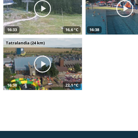
16:33
16,6 °C
16:38
Tatralandia (24 km)
16:38
22,1 °C