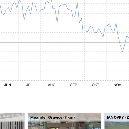
Meander Oravice (7 km)
JANOVKY - Z