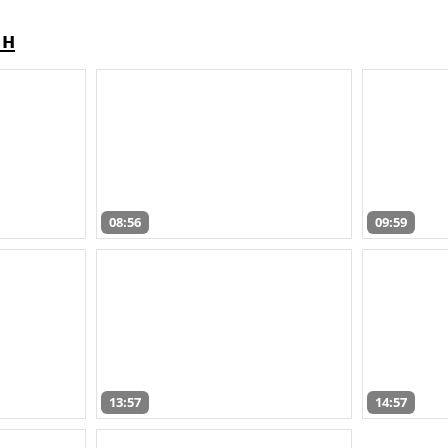
ин
08:56
09:59
13:57
14:57