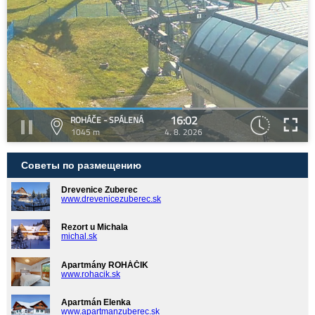
16:02
ROHÁČE - SPÁLENÁ
1045 m
4. 8. 2026
Советы по размещению
Drevenice Zuberec
www.drevenicezuberec.sk
Rezort u Michala
michal.sk
Apartmány ROHÁČIK
www.rohacik.sk
Apartmán Elenka
www.apartmanzuberec.sk