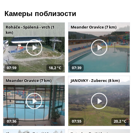
Камеры поблизости
Roháče - Spálená - vrch (1
Meander Oravice (7 km)
km)
07:59
18,2 °C
07:39
Meander Oravice (7 km)
JANOVKY - Zuberec (8 km)
07:36
07:55
20,2 °C