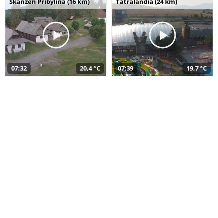
Skanzen Pribylina (16 km)
Tatralandia (24 km)
07:32
20,4 °C
07:39
19,7 °C