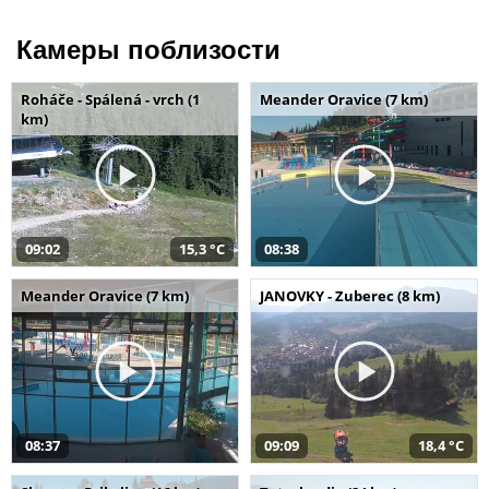
Камеры поблизости
Roháče - Spálená - vrch (1
Meander Oravice (7 km)
km)
09:02
15,3 °C
08:38
Meander Oravice (7 km)
JANOVKY - Zuberec (8 km)
08:37
09:09
18,4 °C