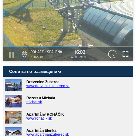
16:02
ROHÁČE - SPÁLENÁ
1045 m
4. 8. 2026
Советы по размещению
Drevenice Zuberec
www.drevenicezuberec.sk
Rezort u Michala
michal.sk
Apartmány ROHÁČIK
www.rohacik.sk
Apartmán Elenka
www.apartmanzuberec.sk