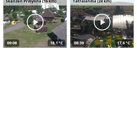
Skanzen Pribylina (16 km)
Tatralandia (24 km)
09:08
18,1 °C
08:39
17,6 °C