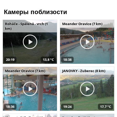
Камеры поблизости
Roháče - Spálená - vrch (1
Meander Oravice (7 km)
km)
20:19
13,8 °C
18:38
Meander Oravice (7 km)
JANOVKY - Zuberec (8 km)
18:36
19:24
17,7 °C