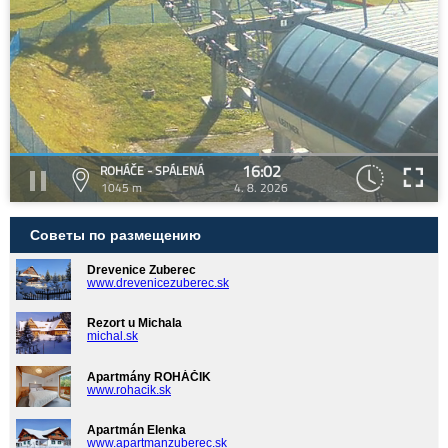
16:02
ROHÁČE - SPÁLENÁ
1045 m
4. 8. 2026
Советы по размещению
Drevenice Zuberec
www.drevenicezuberec.sk
Rezort u Michala
michal.sk
Apartmány ROHÁČIK
www.rohacik.sk
Apartmán Elenka
www.apartmanzuberec.sk