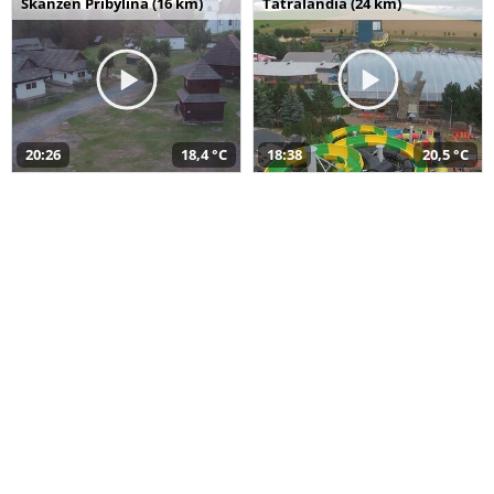
Skanzen Pribylina (16 km)
Tatralandia (24 km)
20:26
18,4 °C
18:38
20,5 °C