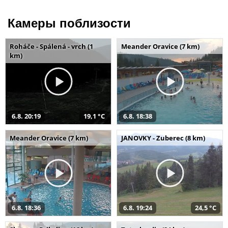
Камеры поблизости
Roháče - Spálená - vrch (1
Meander Oravice (7 km)
km)
6.8. 20:19
19,1 °C
6.8. 18:38
Meander Oravice (7 km)
JANOVKY - Zuberec (8 km)
6.8. 18:36
6.8. 19:24
24,5 °C