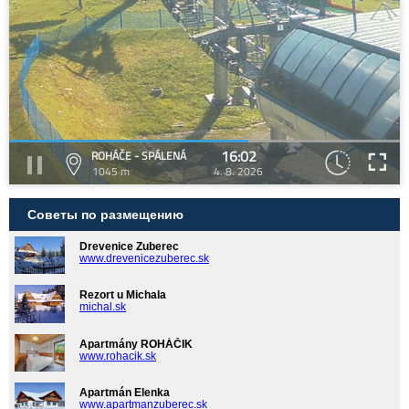
16:02
ROHÁČE - SPÁLENÁ
1045 m
4. 8. 2026
Советы по размещению
Drevenice Zuberec
www.drevenicezuberec.sk
Rezort u Michala
michal.sk
Apartmány ROHÁČIK
www.rohacik.sk
Apartmán Elenka
www.apartmanzuberec.sk