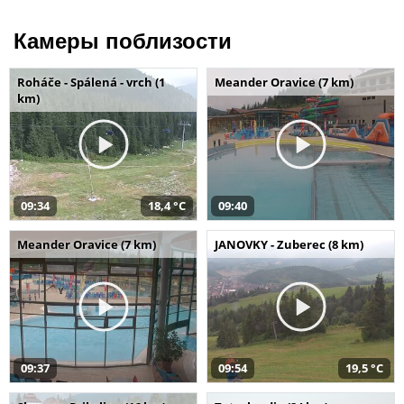
Камеры поблизости
Roháče - Spálená - vrch (1
Meander Oravice (7 km)
km)
09:34
18,4 °C
09:40
Meander Oravice (7 km)
JANOVKY - Zuberec (8 km)
09:37
09:54
19,5 °C