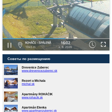
16:02
ROHÁČE - SPÁLENÁ
1045 m
4. 8. 2026
Советы по размещению
Drevenice Zuberec
www.drevenicezuberec.sk
Rezort u Michala
michal.sk
Apartmány ROHÁČIK
www.rohacik.sk
Apartmán Elenka
www.apartmanzuberec.sk