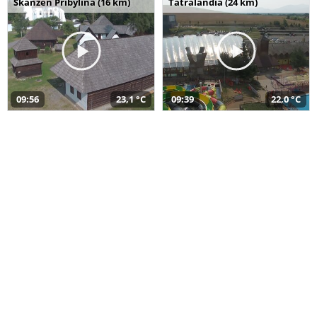
Skanzen Pribylina (16 km)
Tatralandia (24 km)
09:56
23,1 °C
09:39
22,0 °C