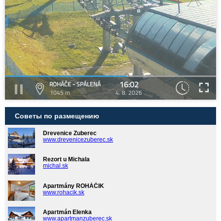
16:02
ROHÁČE - SPÁLENÁ
1045 m
4. 8. 2026
Советы по размещению
Drevenice Zuberec
www.drevenicezuberec.sk
Rezort u Michala
michal.sk
Apartmány ROHÁČIK
www.rohacik.sk
Apartmán Elenka
www.apartmanzuberec.sk