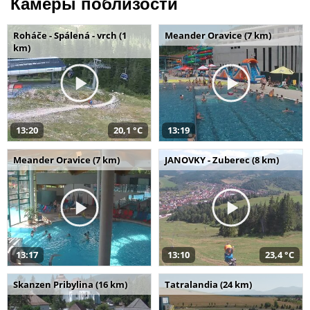
Камеры поблизости
Roháče - Spálená - vrch (1
Meander Oravice (7 km)
km)
13:20
20,1 °C
13:19
Meander Oravice (7 km)
JANOVKY - Zuberec (8 km)
13:17
13:10
23,4 °C
Skanzen Pribylina (16 km)
Tatralandia (24 km)