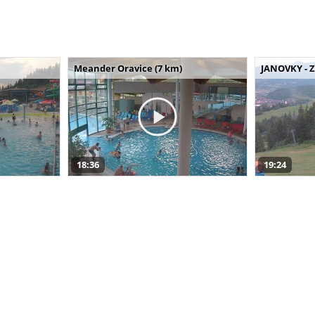
Meander Oravice (7 km)
JANOVKY - Z
18:36
19:24