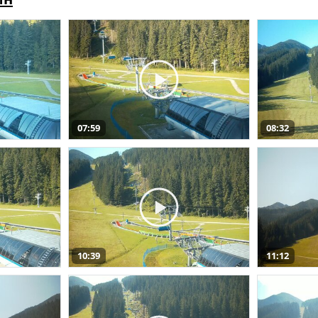
07:59
08:32
10:39
11:12