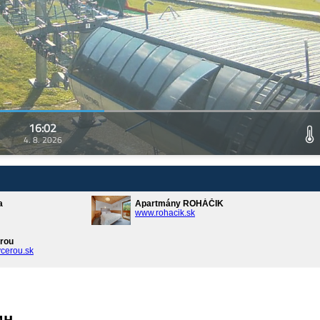
16:02
4. 8. 2026
a
Apartmány ROHÁČIK
www.rohacik.sk
rou
cerou.sk
ин