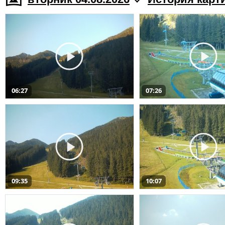
06:27
07:26
09:35
10:07