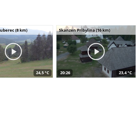
uberec (8 km)
Skanzen Pribylina (16 km)
24,5 °C
20:26
23,4 °C