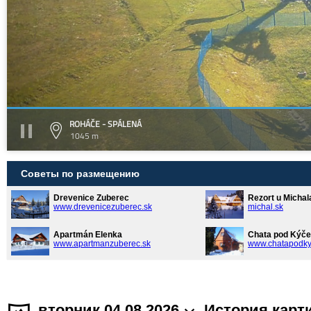
ROHÁČE - SPÁLENÁ
1045 m
Советы по размещению
Drevenice Zuberec
Rezort u Michal
www.drevenicezuberec.sk
michal.sk
Apartmán Elenka
Chata pod Kýče
www.apartmanzuberec.sk
www.chatapodky
вторник 04.08.2026
История карт