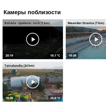
Камеры поблизости
Roháče - Spálená - vrch (1 km)
Meander Oravice (7 km)
20:19
19,1 °C
18:38
Tatralandia (24 km)
18:38
28,8 °C