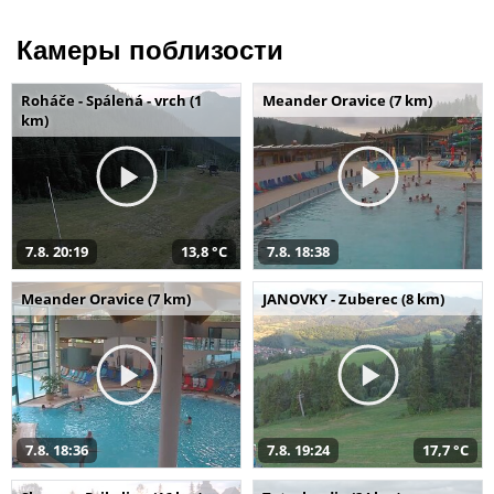
Камеры поблизости
Roháče - Spálená - vrch (1
Meander Oravice (7 km)
km)
7.8. 20:19
13,8 °C
7.8. 18:38
Meander Oravice (7 km)
JANOVKY - Zuberec (8 km)
7.8. 18:36
7.8. 19:24
17,7 °C