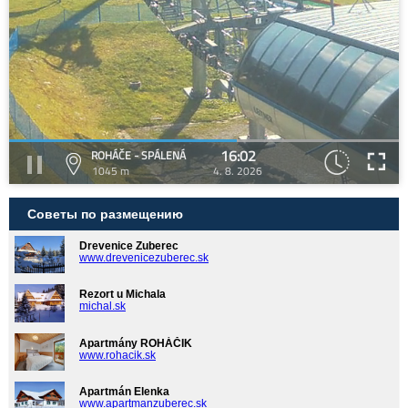
16:02
ROHÁČE - SPÁLENÁ
1045 m
4. 8. 2026
Советы по размещению
Drevenice Zuberec
www.drevenicezuberec.sk
Rezort u Michala
michal.sk
Apartmány ROHÁČIK
www.rohacik.sk
Apartmán Elenka
www.apartmanzuberec.sk