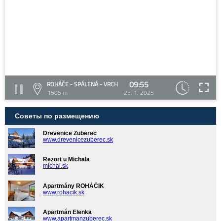
09:55
ROHÁČE - SPÁLENÁ - VRCH
1505 m
25. 1. 2025
Советы по размещению
Drevenice Zuberec
www.drevenicezuberec.sk
Rezort u Michala
michal.sk
Apartmány ROHÁČIK
www.rohacik.sk
Apartmán Elenka
www.apartmanzuberec.sk