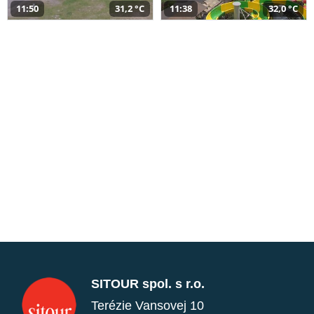
11:50
31,2 °C
11:38
32,0 °C
SITOUR spol. s r.o.
Terézie Vansovej 10