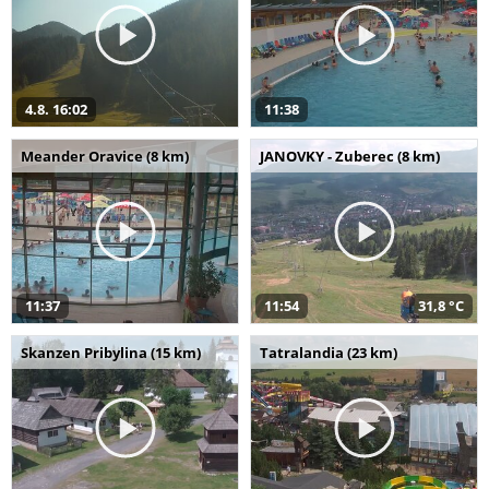
4.8. 16:02
11:38
Meander Oravice (8 km)
JANOVKY - Zuberec (8 km)
11:37
11:54
31,8 °C
Skanzen Pribylina (15 km)
Tatralandia (23 km)