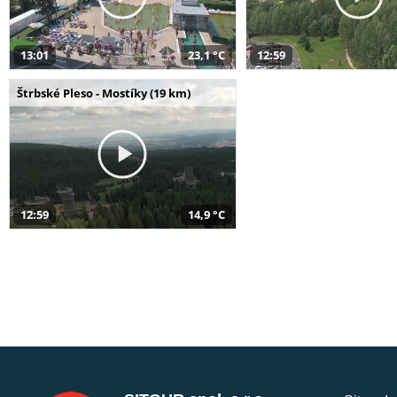
13:01
23,1 °C
12:59
Štrbské Pleso - Mostíky (19 km)
12:59
14,9 °C