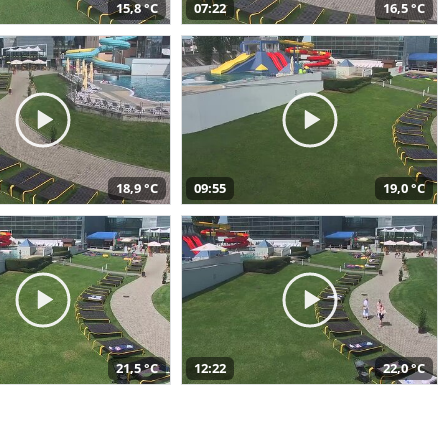
15,8 °C
07:22
16,5 °C
18,9 °C
09:55
19,0 °C
21,5 °C
12:22
22,0 °C