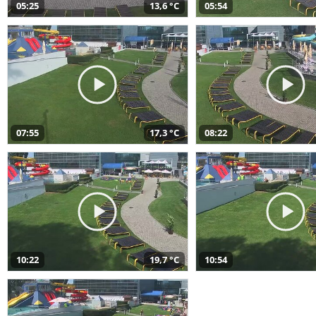
05:25
13,6 °C
05:54
07:55
17,3 °C
08:22
10:22
19,7 °C
10:54