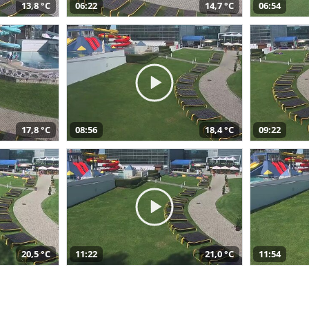
13,8 °C
06:22
14,7 °C
06:54
17,8 °C
08:56
18,4 °C
09:22
20,5 °C
11:22
21,0 °C
11:54