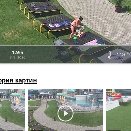
12:55
22.8 °
8. 8. 2026
ория картин