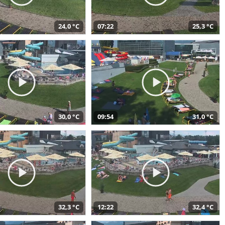
24,0 °C
07:22
25,3 °C
30,0 °C
09:54
31,0 °C
32,3 °C
12:22
32,4 °C