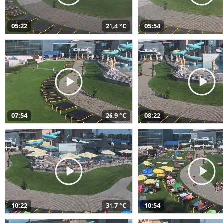
05:22
21,4 °C
05:54
07:54
26,9 °C
08:22
10:22
31,7 °C
10:54