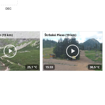
m (15 km)
Štrbské Pleso (19 km)
25,1 °C
15:33
30,5 °C