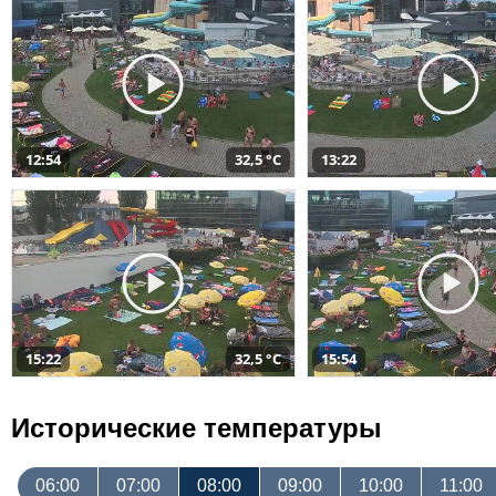
12:54
32,5 °C
13:22
15:22
32,5 °C
15:54
Исторические температуры
06:00
07:00
08:00
09:00
10:00
11:00