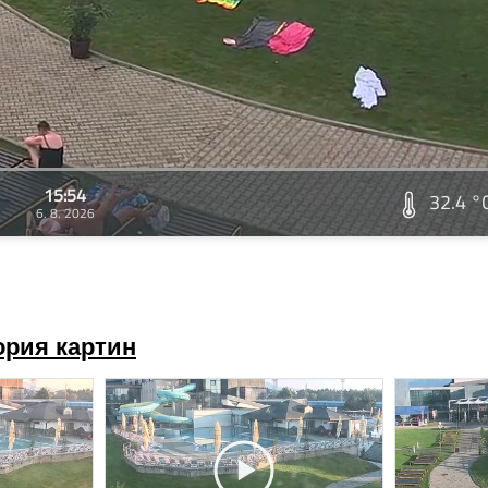
15:54
32.4 °
6. 8. 2026
ория картин