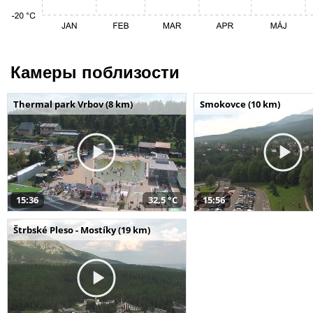
Камеры поблизости
Thermal park Vrbov (8 km)
Smokovce (10 km)
15:36
32,5 °C
15:56
Štrbské Pleso - Mostíky (19 km)