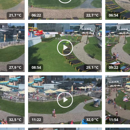
21,7 °C
06:22
22,7 °C
06:54
27,9 °C
08:54
29,1 °C
09:22
32,5 °C
11:22
32,0 °C
11:54