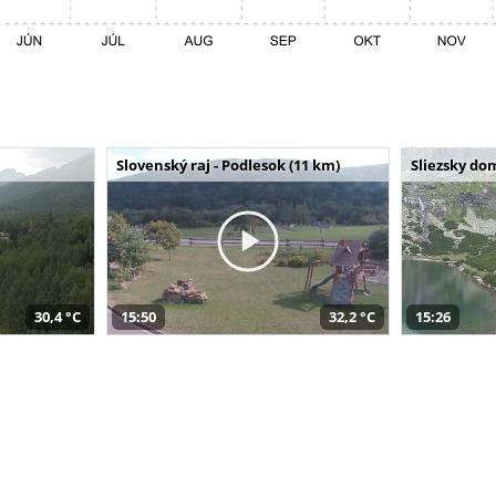
Slovenský raj - Podlesok (11 km)
Sliezsky do
30,4 °C
15:50
32,2 °C
15:26