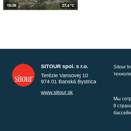
15:28
27,4 °C
SITOUR spol. s r.o.
Sitour I
техноло
Terézie Vansovej 10
974 01 Banská Bystrica
www.sitour.sk
Мы сотр
8 стран
бассейн