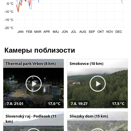
Камеры поблизости
Thermal park Vrbov (8 km)
Smokovce (10 km)
7.8. 21:01
17,0 °C
7.8. 19:27
17,5 °C
Slovenský raj - Podlesok (11
Sliezsky dom (15 km)
km)