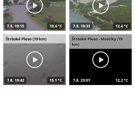
7.8. 19:15
19,4 °C
7.8. 18:33
12,4 °C
Štrbské Pleso (19 km)
Štrbské Pleso - Mostíky (19
km)
7.8. 19:42
15,1 °C
7.8. 23:01
12,2 °C