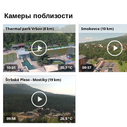
Камеры поблизости
Thermal park Vrbov (8 km)
Smokovce (10 km)
10:01
30,7 °C
09:57
Štrbské Pleso - Mostíky (19 km)
09:58
26,5 °C