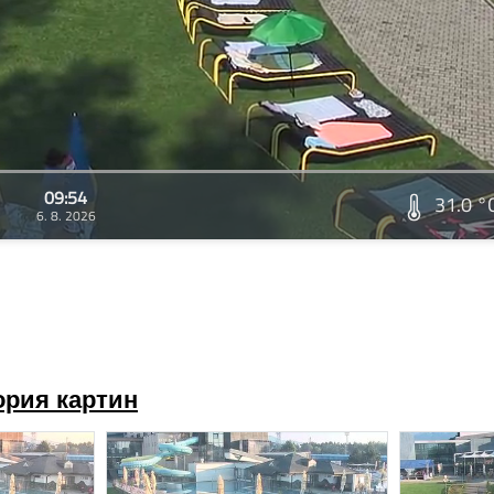
09:54
31.0 °
6. 8. 2026
ория картин