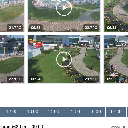
21,7 °C
06:22
22,7 °C
06:54
27,9 °C
08:54
29,1 °C
09:22
12:00
13:00
14:00
15:00
16:00
17:00