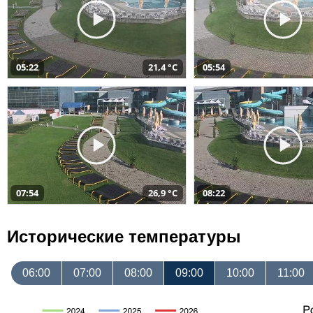
05:22
21,4 °C
05:54
07:54
26,9 °C
08:22
Исторические температуры
06:00
07:00
08:00
09:00
10:00
11:00