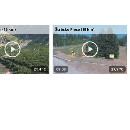
m (15 km)
Štrbské Pleso (19 km)
24,4 °C
09:38
27,9 °C