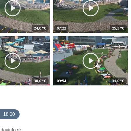
24,0 °C
07:22
25,3 °C
30,0 °C
09:54
31,0 °C
18:00