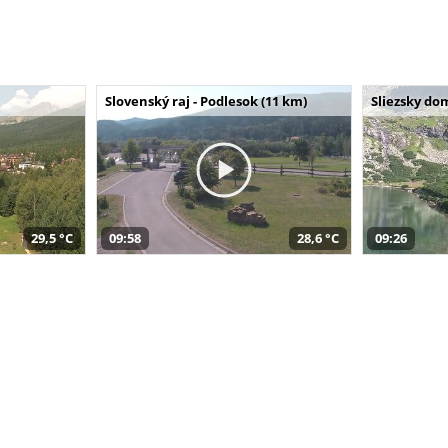
Slovenský raj - Podlesok (11 km)
Sliezsky do
29,5 °C
09:58
28,6 °C
09:26