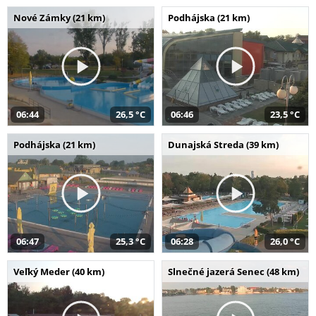
Nové Zámky (21 km)
Podhájska (21 km)
06:44
26,5 °C
06:46
23,5 °C
Podhájska (21 km)
Dunajská Streda (39 km)
06:47
25,3 °C
06:28
26,0 °C
Veľký Meder (40 km)
Slnečné jazerá Senec (48 km)