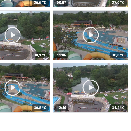
26,6 °C
08:07
27,0 °C
30,1 °C
11:06
30,0 °C
30,8 °C
12:46
31,2 °C