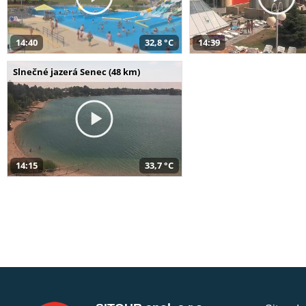
14:40
32,8 °C
14:39
Slnečné jazerá Senec (48 km)
14:15
33,7 °C