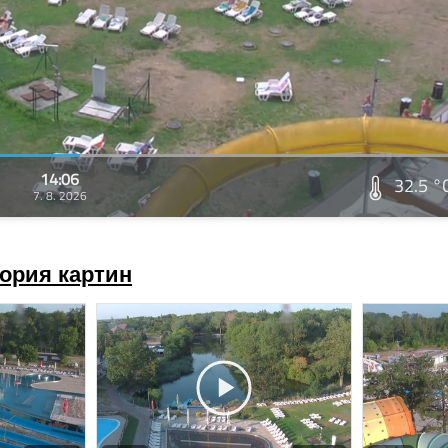
14:06
32.5 °
7. 8. 2026
ория картин