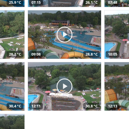
25,9 °C
07:15
26,1 °C
07:48
28,2 °C
09:08
28,8 °C
10:05
30,4 °C
12:11
30,8 °C
12:13