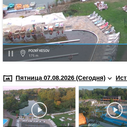
POĽNÝ KESOV
175 m
Пятница 07.08.2026 (Cегодня)
Ист