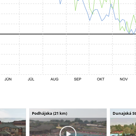
Podhájska (21 km)
Dunajská St