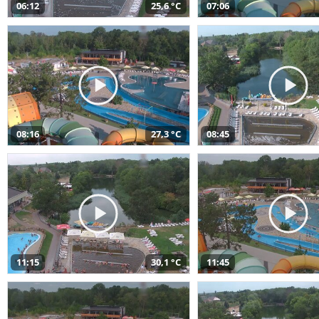
06:12
25,6 °C
07:06
08:16
27,3 °C
08:45
11:15
30,1 °C
11:45