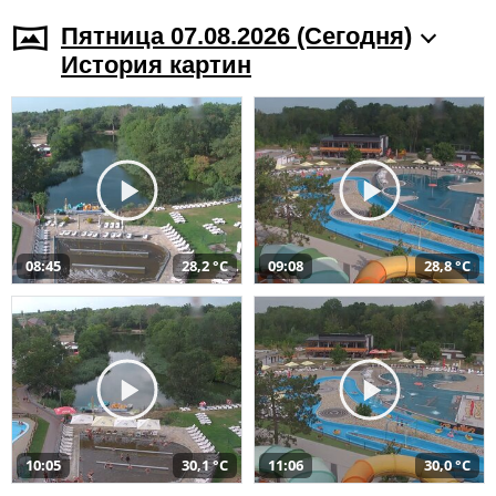
Пятница 07.08.2026 (Cегодня)
История картин
08:45
28,2 °C
09:08
28,8 °C
10:05
30,1 °C
11:06
30,0 °C