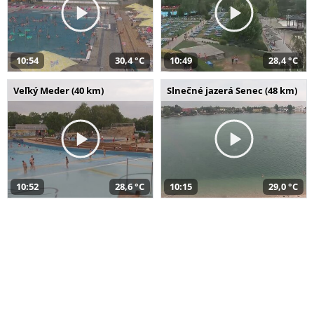
10:54
30,4 °C
10:49
28,4 °C
Veľký Meder (40 km)
Slnečné jazerá Senec (48 km)
10:52
28,6 °C
10:15
29,0 °C